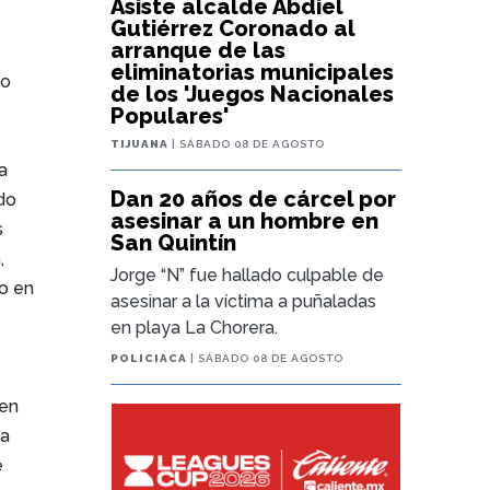
Asiste alcalde Abdiel
Gutiérrez Coronado al
arranque de las
eliminatorias municipales
mo
de los 'Juegos Nacionales
Populares'
TIJUANA
| SÁBADO 08 DE AGOSTO
a
Dan 20 años de cárcel por
do
asesinar a un hombre en
s
San Quintín
,
Jorge “N” fue hallado culpable de
ro en
asesinar a la víctima a puñaladas
en playa La Chorera.
POLICIACA
| SÁBADO 08 DE AGOSTO
 en
la
e