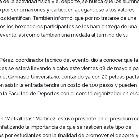
a de la actividad física y el deporte, se busca que los alumn
 por ser cimarrones y participen apegándose a los valores
 los identifican. También informó, que por no tratarse de una
os los boxeadores participantes se les hará entrega de una
l evento, así como también una medalla al término de su
 Pérez, coordinador técnico del evento, dio a conocer que la
des se estará llevando a cabo este viernes 08 de mayo a par
en el Gimnasio Universitario, contando ya con 20 peleas pact
 asistir, la entrada tendrá un costo de 100 pesos y pueden
en la Facultad de Deportes con el comité organizador en el s
n “Metralletas” Martínez, estuvo presente en el presídium 
enfatizando la importancia de que se realicen este tipo de
s por estudiantes con la finalidad de promover el deporte y