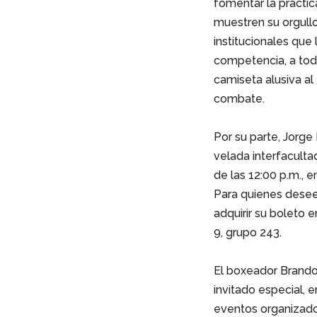
fomentar la práctic
muestren su orgullo
institucionales que
competencia, a tod
camiseta alusiva a
combate.
Por su parte, Jorge
velada interfaculta
de las 12:00 p.m., 
Para quienes deseen
adquirir su boleto 
9, grupo 243.
El boxeador Brando
invitado especial, 
eventos organizado