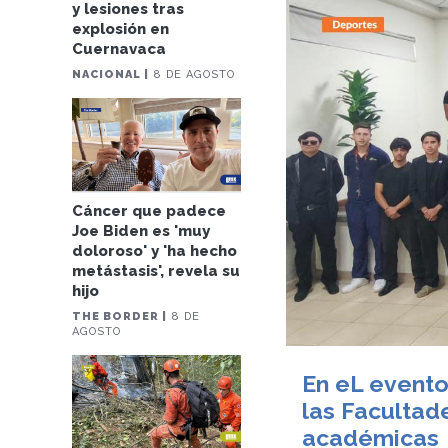
y lesiones tras
explosión en
Cuernavaca
NACIONAL |
8 DE AGOSTO
Cáncer que padece
Joe Biden es 'muy
doloroso' y 'ha hecho
metástasis', revela su
hijo
THE BORDER |
8 DE
AGOSTO
En eL evento
las Facultad
académicas