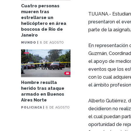
Cuatro personas
mueren tras
TIJUANA.- Estudian
estrellarse un
presentaron el eve
helicóptero en área
boscosa de Río de
parte de la asignat
Janeiro
MUNDO |
8 DE AGOSTO
En representación d
Guzmán, Coordinado
el apoyo de medios
eventos que los es
con lo cual adquier
Hombre resulta
el ámbito profesion
herido tras ataque
armado en Buenos
Aires Norte
Alberto Gutiérrez, 
POLICIACA |
8 DE AGOSTO
decidieron no reali
el cual puedan part
oportunidad de rep