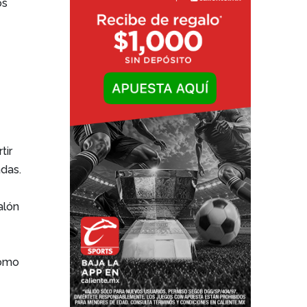
os
tir
adas.
alón
como