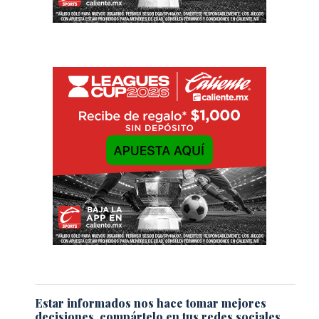
Estar informados nos hace tomar mejores
decisiones, compártelo en tus redes sociales