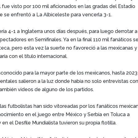
l fue visto por 100 mil aficionados en las gradas del Estadio
 se enfrentó a La Albiceleste para vencerla 3-1.
ería 4-1 a Inglaterra unos días después, para luego derrotar a
spectadores en Semifinales. Ya en la final 110 mil fanáticos s
zteca, pero esta vez la suerte no favoreció a las mexicanas y
ía con el título internacional.
sconocido para la mayor parte de los mexicanos, hasta 2023
tales salieron a la luz donde había no solo entrevistas con
 también videos de alguno de los partidos.
as futbolistas han sido vitoreadas por los fanáticos mexica
nocimiento en el juego entre México y Serbia en Toluca a
y en el Desfile Mundialista tuvieron su propia flotilla.