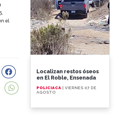
u
5,
n el
Localizan restos óseos
en El Roble, Ensenada
POLICIACA
| VIERNES 07 DE
AGOSTO