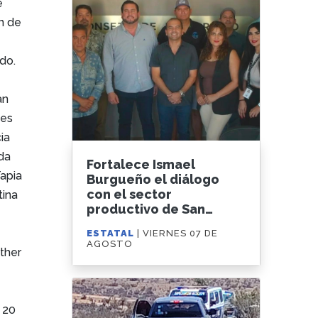
e
n de
do.
an
des
ia
da
Fortalece Ismael
Tapia
Burgueño el diálogo
con el sector
tina
productivo de San
Felipe para impulsar el
ESTATAL
| VIERNES 07 DE
desarrollo regional
AGOSTO
ther
 20