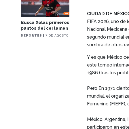
CIUDAD DE MÉXIC
FIFA 2026, uno de l
Busca Xolas primeros
puntos del certamen
Nacional Mexicana 
DEPORTES |
7 DE AGOSTO
segundo mundial en 
sombra de otros eve
Y es que México ce
este torneo interna
1986 (tras los prob
Pero En 1971 ciento
mundial, el organiz
Femenino (FIEFF), 
México, Argentina, I
participaron en est