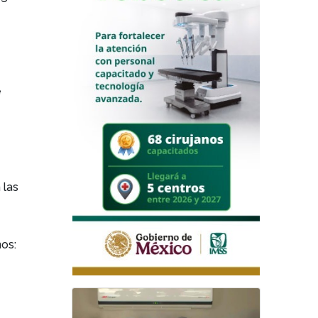
e
 las
nos: