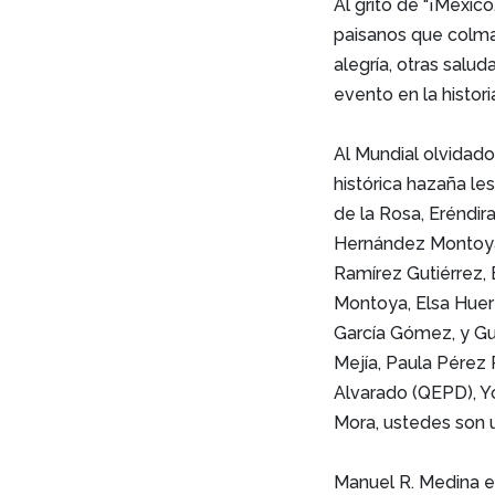
Al grito de "¡Méxic
paisanos que colma
alegría, otras salu
evento en la histor
Al Mundial olvidado 
histórica hazaña l
de la Rosa, Eréndira
Hernández Montoya,
Ramírez Gutiérrez,
Montoya, Elsa Huert
García Gómez, y Gu
Mejía, Paula Pérez
Alvarado (QEPD), Yo
Mora, ustedes son u
Manuel R. Medina e