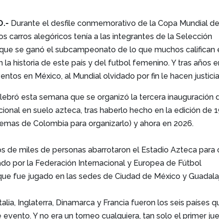
O.-
Durante el desfile conmemorativo de la Copa Mundial de
os carros alegóricos tenía a las integrantes de la Selección
que se ganó el subcampeonato de lo que muchos califican 
la historia de este país y del futbol femenino. Y tras años e
ntos en México, al Mundial olvidado por fin le hacen justicia
lebró esta semana que se organizó la tercera inauguración 
cional en suelo azteca, tras haberlo hecho en la edición de 
lemas de Colombia para organizarlo) y ahora en 2026.
s de miles de personas abarrotaron el Estadio Azteca para 
ado por la Federación Internacional y Europea de Fútbol
que fue jugado en las sedes de Ciudad de México y Guadalaj
talia, Inglaterra, Dinamarca y Francia fueron los seis países q
e evento. Y no era un torneo cualquiera, tan solo el primer ju