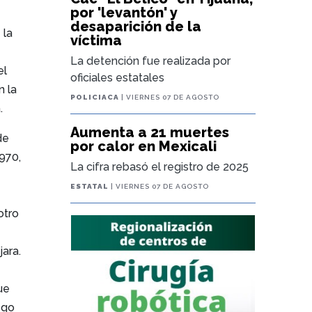
por 'levantón' y
desaparición de la
 la
víctima
La detención fue realizada por
el
oficiales estatales
n la
POLICIACA
| VIERNES 07 DE AGOSTO
.
Aumenta a 21 muertes
de
por calor en Mexicali
1970,
La cifra rebasó el registro de 2025
ESTATAL
| VIERNES 07 DE AGOSTO
otro
ara.
ue
ego