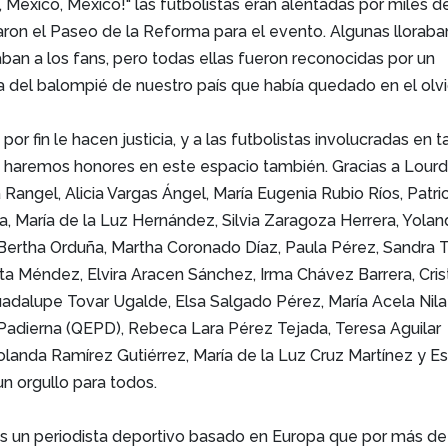
o, México, México!" las futbolistas eran alentadas por miles d
ron el Paseo de la Reforma para el evento. Algunas lloraba
daban a los fans, pero todas ellas fueron reconocidas por un
ia del balompié de nuestro país que había quedado en el olvi
por fin le hacen justicia, y a las futbolistas involucradas en t
es haremos honores en este espacio también. Gracias a Lour
 Rangel, Alicia Vargas Ángel, María Eugenia Rubio Ríos, Patric
 María de la Luz Hernández, Silvia Zaragoza Herrera, Yolan
 Bertha Orduña, Martha Coronado Díaz, Paula Pérez, Sandra 
a Méndez, Elvira Aracen Sánchez, Irma Chávez Barrera, Cris
adalupe Tovar Ugalde, Elsa Salgado Pérez, María Acela Nila
 Padierna (QEPD), Rebeca Lara Pérez Tejada, Teresa Aguilar
landa Ramírez Gutiérrez, María de la Luz Cruz Martínez y Es
n orgullo para todos.
s un periodista deportivo basado en Europa que por más de