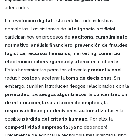
adecuados.
La
revolución digital
está redefiniendo industrias
completas. Los sistemas de
inteligencia artificial
participan hoy en procesos de
auditoría
,
cumplimiento
normativo
,
análisis financiero
,
prevención de fraudes
,
logística
,
recursos humanos
,
marketing
,
comercio
electrónico
,
ciberseguridad
y
atención al cliente
.
Estas herramientas permiten elevar la
productividad
,
reducir
costos
y acelerar la
toma de decisiones
. Sin
embargo, también introducen riesgos relacionados con la
privacidad
, los
sesgos algorítmicos
, la
concentración
de información
, la
sustitución de empleos
, la
responsabilidad por decisiones automatizadas
y la
posible
pérdida del criterio humano
. Por ello, la
competitividad empresarial
ya no dependerá
únicamente de adoptar la tecnología más avanzada, sino