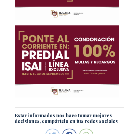
Estar informados nos hace tomar mejores
decisiones, compártelo en tus redes sociales