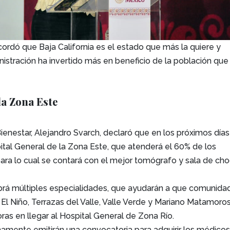
ordó que Baja California es el estado que más la quiere y
istración ha invertido más en beneficio de la población que 
la Zona Este
-Bienestar, Alejandro Svarch, declaró que en los próximos días
ital General de la Zona Este, que atenderá el 60% de los
para lo cual se contará con el mejor tomógrafo y sala de ch
brá múltiples especialidades, que ayudarán a que comunida
l Niño, Terrazas del Valle, Valle Verde y Mariano Matamoros
as en llegar al Hospital General de Zona Río.
amente emitirán una convocatoria para adquirir los médico