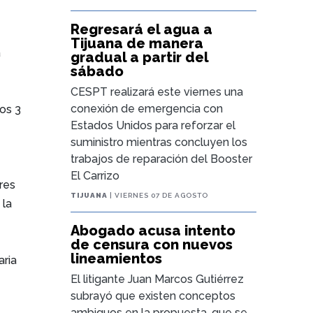
Regresará el agua a
Tijuana de manera
a
gradual a partir del
sábado
CESPT realizará este viernes una
conexión de emergencia con
los 3
Estados Unidos para reforzar el
suministro mientras concluyen los
trabajos de reparación del Booster
El Carrizo
res
TIJUANA
| VIERNES 07 DE AGOSTO
 la
Abogado acusa intento
de censura con nuevos
lineamientos
aria
El litigante Juan Marcos Gutiérrez
subrayó que existen conceptos
ambiguos en la propuesta, que se