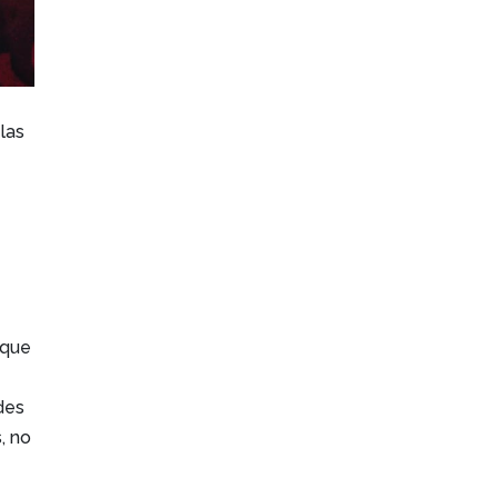
las
oque
des
, no
s