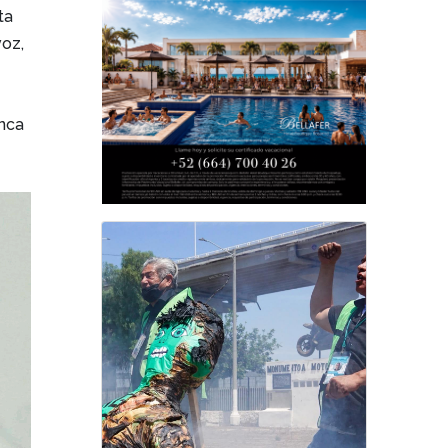
ta
voz,
nca