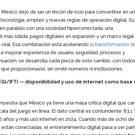
n México dejó de ser un rincón de ocio para convertirse en u
tecnología, empleo y nuevas reglas de operación digital. Su
 en paralelo con una sociedad hiperconectada, una
il más sólida, pagos digitales en expansión y un marco legal
 real. Esa combinación está acelerando
la transformación di
r a mejorar experiencia de usuario, seguridad, procesos y
inuación, se desarrolla cada pieza de este cambio, con todos
 que proporcionaste, sin omitir números ni instituciones.
GI/IFT) — disponibilidad y uso de internet como base 
estra que México ya tiene una masa crítica digital que ca
ala del juego en línea. El dato central es contundente: 83.1
 6 años y más usó internet en 2024. Cuando más de ocho de
están conectadas, el entretenimiento digital pasa a ser par