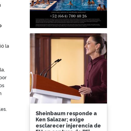
n
o
ió la
la,
por
ios
n
o
les.
Sheinbaum responde a
Ken Salazar; exige
esclarecer injerencia de