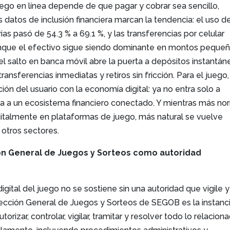
ego en línea depende de que pagar y cobrar sea sencillo,
s datos de inclusión financiera marcan la tendencia: el uso d
as pasó de 54.3 % a 69.1 %, y las transferencias por celular
unque el efectivo sigue siendo dominante en montos peque
 el salto en banca móvil abre la puerta a depósitos instantán
 transferencias inmediatas y retiros sin fricción. Para el juego,
ión del usuario con la economía digital: ya no entra solo a
tra a un ecosistema financiero conectado. Y mientras más no
gitalmente en plataformas de juego, más natural se vuelve
 otros sectores.
n General de Juegos y Sorteos como autoridad
igital del juego no se sostiene sin una autoridad que vigile 
rección General de Juegos y Sorteos de SEGOB es la instanc
rizar, controlar, vigilar, tramitar y resolver todo lo relacion