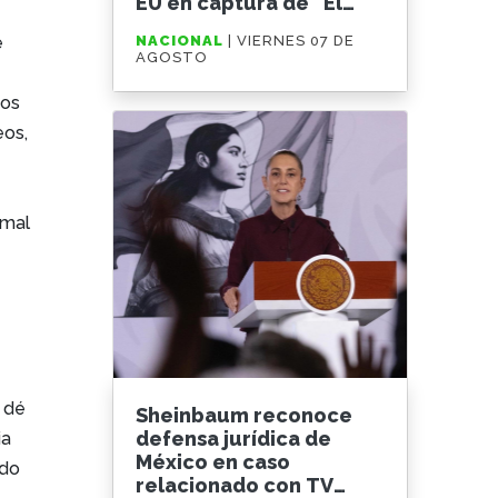
EU en captura de “El
Mayo”
e
NACIONAL
| VIERNES 07 DE
AGOSTO
ños
eos,
rmal
y dé
Sheinbaum reconoce
defensa jurídica de
ia
México en caso
ado
relacionado con TV