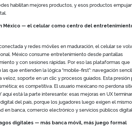
redes habilitan mejores productos, y esos productos empuja
tal.
n México — el celular como centro del entretenimient
onectada y redes móviles en maduración, el celular se volv
onal. México consume entretenimiento desde pantallas
iento y con sesiones rápidas. Por eso las plataformas que
as que entienden la lógica “mobile-first”: navegación sencil
 veloz, soporte en un clic y procesos guiados. Esta presión 
smética; es competitiva. El usuario mexicano no perdona sit
Y aquí está la parte interesante: esas mejoras en UX termina
 digital del país, porque los jugadores luego exigen el mism
ad en banca, comercio electrónico y servicios públicos digita
agos digitales — más banca móvil, más juego formal