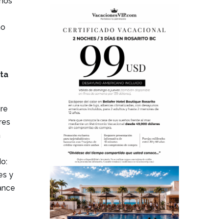
enos
no
sta
bre
res
a
do:
es y
vance