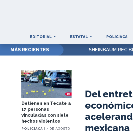
EDITORIAL
ESTATAL
POLICIACA
MÁS RECIENTES
SHEINBAUM RECIBI
Del entret
económico:
Detienen en Tecate a
17 personas
acelerando
vinculadas con siete
hechos violentos
mexicana
POLICIACA |
7 DE AGOSTO