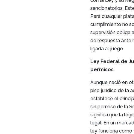
con la Ley y su Re
sancionatorios. Est
Para cualquier plat
cumplimiento no son
supervisión obliga 
de respuesta ante re
ligada al juego.
Ley Federal de Ju
permisos
Aunque nació en ot
piso jurídico de la
establece el princi
sin permiso de la S
significa que la le
legal. En un merca
ley funciona como fi