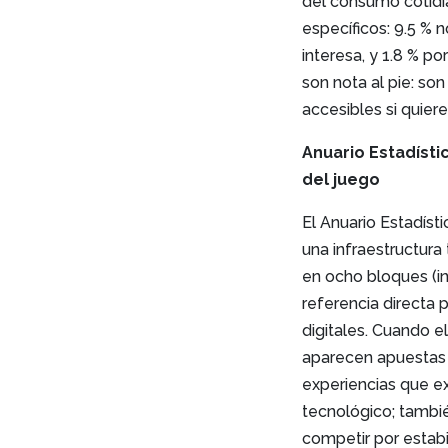
del consumo cotidi
específicos: 9.5 % n
interesa, y 1.8 % p
son nota al pie: so
accesibles si quiere
Anuario Estadísti
del juego
El Anuario Estadíst
una infraestructur
en ocho bloques (in
referencia directa
digitales. Cuando e
aparecen apuestas 
experiencias que ex
tecnológico; tambié
competir por estabil