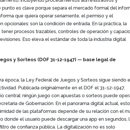
glamento, incluyendo procedimientos administrativos y
e punto es clave porque separa el mercado formal del infor
aforma que quiera operar seriamente, el permiso y el
 opcionales: son la condición de entrada. En la práctica, la
a tener procesos trazables, controles de operación y capaci
visiones. Eso eleva el estándar de toda la industria digital
egos y Sorteos (DOF 31-12-1947) — base legal de
ra época, la Ley Federal de Juegos y Sorteos sigue siendo e
 actividad. Publicada originalmente en el DOF el 31-12-1947,
pio central: ningún juego con apuestas o sorteos puede oper
ecretaría de Gobernación. En el panorama digital actual, est
gitimidad de las plataformas depende de su relación con el 
do donde el usuario puede descargar una app en segundos, 
ltro de confianza pública. La digitalización no es solo