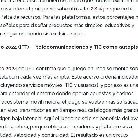
ano. La encuesta también deja claro que todavía existen fr
o usa internet porque no sabe utilizarlo, 2.8 % porque no le
or falta de recursos. Para las plataformas, estos porcentajes 
n señales para diseñar productos más simples, educativos y
n seguir creciendo sin excluir a nadie.
co 2024 (IFT) — telecomunicaciones y TIC como autopi
ico 2024 del IFT confirma que el juego en línea se monta so
a telecom cada vez más amplia. Este acervo ordena indicado
cluyendo servicios móviles, TIC y usuarios), y por eso es un
 para entender el entorno donde operan apuestas y casinos
l ecosistema móvil mejora, el juego se vuelve más sofistica
en vivo, transmisiones en tiempo real, catálogos más grand
igen baja latencia. Aquí el juego no solo se beneficia del a
n lo acelera, porque obliga a operadores y plataformas a
idad, velocidad y continuidad. El resultado es un círculo