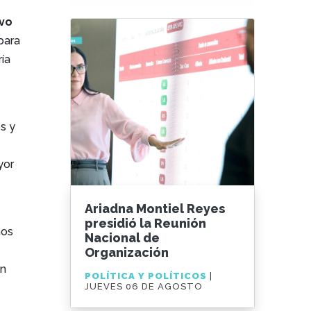
evo
para
ía
s y
yor
Ariadna Montiel Reyes
presidió la Reunión
mos
Nacional de
Organización
en
POLÍTICA Y POLÍTICOS
|
JUEVES 06 DE AGOSTO