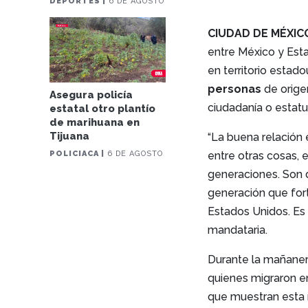
DEPORTES |
6 DE AGOSTO
CIUDAD DE MÉXIC
entre México y Esta
en territorio esta
personas
de orige
Asegura policía
ciudadanía o estatu
estatal otro plantío
de marihuana en
Tijuana
“La buena relación
entre otras cosas,
POLICIACA |
6 DE AGOSTO
generaciones. Son d
generación que for
Estados Unidos. Es 
mandataria.
Durante la mañaner
quienes migraron e
que muestran esta 