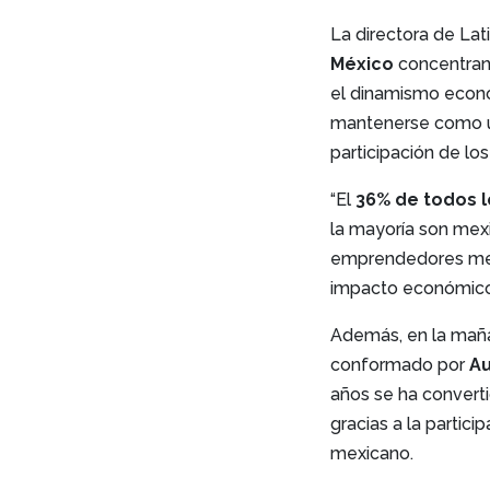
La directora de La
México
concentran 
el dinamismo econó
mantenerse como u
participación de l
“El
36% de todos 
la mayoría son mexi
emprendedores mex
impacto económico
Además, en la maña
conformado por
Au
años se ha convert
gracias a la partic
mexicano.