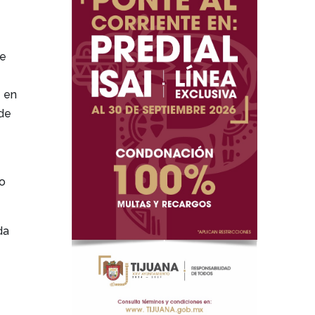
ue
s
en
de
o
da