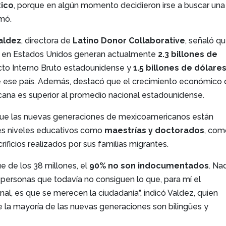
xico
, porque en algún momento decidieron irse a buscar una
rmó.
aldez
, directora de
Latino Donor Collaborative
, señaló q
s en Estados Unidos generan actualmente
2.3 billones de
to Interno Bruto estadounidense y
1.5 billones de dólare
 ese país. Además, destacó que el crecimiento económico 
ana es superior al promedio nacional estadounidense.
ue las nuevas generaciones de mexicoamericanos están
s niveles educativos como
maestrías y doctorados
, com
rificios realizados por sus familias migrantes.
ue de los 38 millones, el
90% no son indocumentados
. Na
personas que todavía no consiguen lo que, para mí el
l, es que se merecen la ciudadanía”, indicó Valdez, quien
 la mayoría de las nuevas generaciones son bilingües y