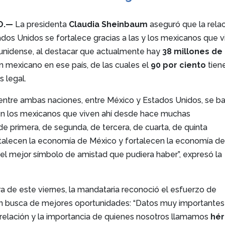
O.—
La presidenta
Claudia Sheinbaum
aseguró que la rela
dos Unidos se fortalece gracias a las y los mexicanos que v
dounidense, al destacar que actualmente hay
38 millones de
n mexicano en ese país, de las cuales el
90 por ciento
tien
s legal.
 entre ambas naciones, entre México y Estados Unidos, se ba
 en los mexicanos que viven ahí desde hace muchas
e primera, de segunda, de tercera, de cuarta, de quinta
talecen la economía de México y fortalecen la economía d
el mejor símbolo de amistad que pudiera haber”, expresó la
a de este viernes, la mandataria reconoció el esfuerzo de
n busca de mejores oportunidades: “Datos muy importantes
relación y la importancia de quienes nosotros llamamos
hé