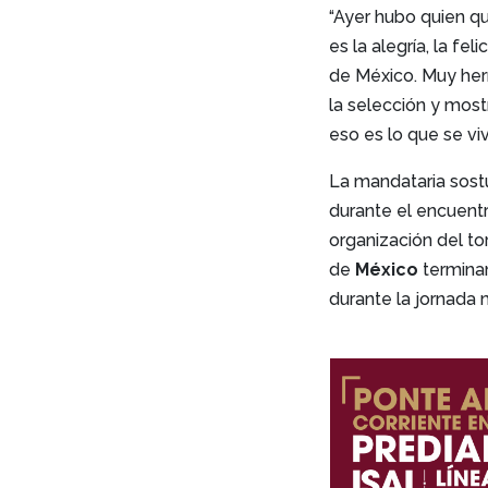
“Ayer hubo quien q
es la alegría, la fe
de México. Muy herm
la selección y most
eso es lo que se viv
La mandataria sost
durante el encuentro
organización del to
de
México
termina
durante la jornada 