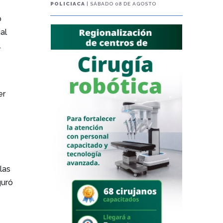
POLICIACA
| SÁBADO 08 DE AGOSTO
o
al
.
er
las
uró