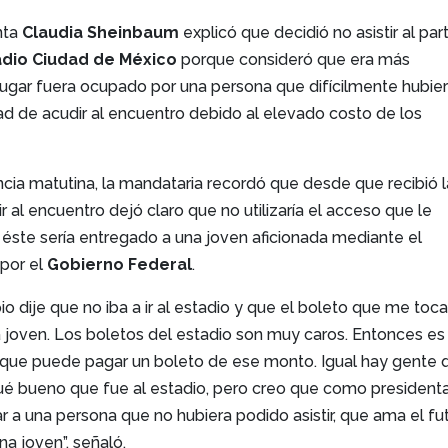
nta
Claudia Sheinbaum
explicó que decidió no asistir al par
adio Ciudad de México
porque consideró que era más
lugar fuera ocupado por una persona que difícilmente hubie
ad de acudir al encuentro debido al elevado costo de los
cia matutina, la mandataria recordó que desde que recibió l
tir al encuentro dejó claro que no utilizaría el acceso que le
 éste sería entregado a una joven aficionada mediante el
 por el
Gobierno Federal
.
pio dije que no iba a ir al estadio y que el boleto que me toc
na joven. Los boletos del estadio son muy caros. Entonces es
que puede pagar un boleto de ese monto. Igual hay gente 
ué bueno que fue al estadio, pero creo que como president
ar a una persona que no hubiera podido asistir, que ama el fut
na joven”, señaló.