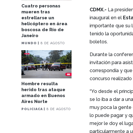
Cuatro personas
CDMX.-
La preside
mueren tras
inaugural en el
Est
estrellarse un
helicóptero en área
importante que su 
boscosa de Río de
tenido la oportunid
Janeiro
boletos.
MUNDO |
8 DE AGOSTO
Durante la conferen
invitación para asis
correspondía y que
concurso realizado
Hombre resulta
herido tras ataque
“Yo desde el princi
armado en Buenos
se lo iba a dar a u
Aires Norte
muy poca la gente 
POLICIACA |
8 DE AGOSTO
lo puede pagar y q
mejor le doy el lug
particularmente a u