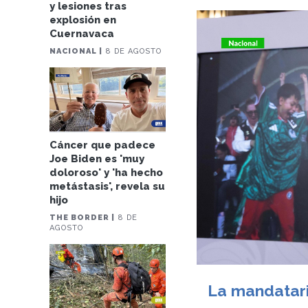
y lesiones tras
explosión en
Cuernavaca
NACIONAL |
8 DE AGOSTO
Cáncer que padece
Joe Biden es 'muy
doloroso' y 'ha hecho
metástasis', revela su
hijo
THE BORDER |
8 DE
AGOSTO
La mandatari