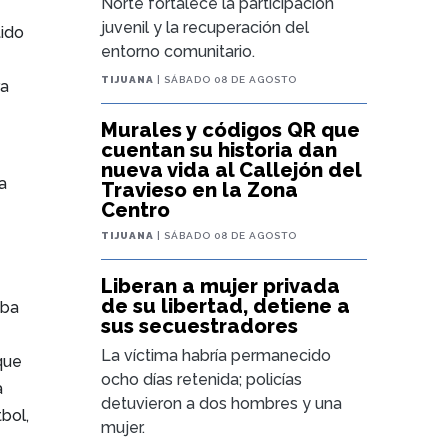
Norte fortalece la participación
juvenil y la recuperación del
tido
entorno comunitario.
TIJUANA
| SÁBADO 08 DE AGOSTO
ra
Murales y códigos QR que
cuentan su historia dan
nueva vida al Callejón del
a
Travieso en la Zona
Centro
TIJUANA
| SÁBADO 08 DE AGOSTO
Liberan a mujer privada
de su libertad, detiene a
aba
sus secuestradores
La víctima habría permanecido
que
ocho días retenida; policías
a
detuvieron a dos hombres y una
bol,
mujer.