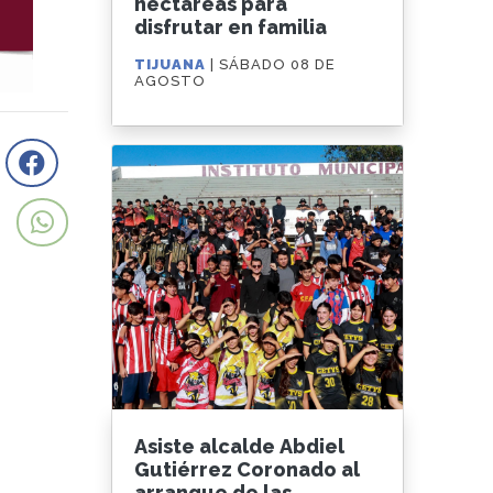
hectáreas para
disfrutar en familia
TIJUANA
| SÁBADO 08 DE
AGOSTO
Asiste alcalde Abdiel
Gutiérrez Coronado al
arranque de las