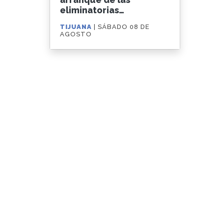
eliminatorias
municipales de los
TIJUANA
| SÁBADO 08 DE
'Juegos Nacionales
AGOSTO
Populares'