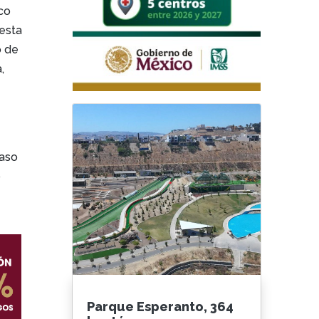
co
iesta
o de
,
caso
ó
Parque Esperanto, 364