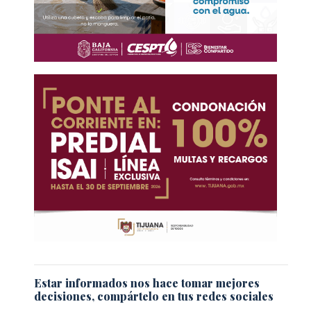
Estar informados nos hace tomar mejores
decisiones, compártelo en tus redes sociales