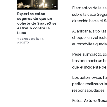
Elementos de la s
Expertos están
sobre la calle Seg
seguros de que un
dirección hacia el
S
cohete de SpaceX se
estrelló contra la
Al arribar al sitio,
Luna
choque: un vehícul
TECNOLOGÍA |
6 DE
AGOSTO
automóviles quedar
Pese al impacto, l
traslado hacia un h
que el incidente d
Los automóviles fuer
peritos realizaron 
responsabilidades.
Fotos:
Arturo Ros