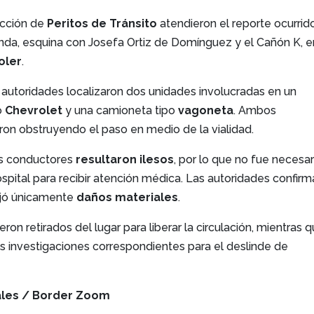
ección de
Peritos de Tránsito
atendieron el reporte ocurrid
unda, esquina con Josefa Ortiz de Domínguez y el Cañón K, e
oler
.
 las autoridades localizaron dos unidades involucradas en un
o
Chevrolet
y una camioneta tipo
vagoneta
. Ambos
on obstruyendo el paso en medio de la vialidad.
os conductores
resultaron ilesos
, por lo que no fue necesar
ospital para recibir atención médica. Las autoridades confir
ejó únicamente
daños materiales
.
on retirados del lugar para liberar la circulación, mientras 
las investigaciones correspondientes para el deslinde de
ales / Border Zoom