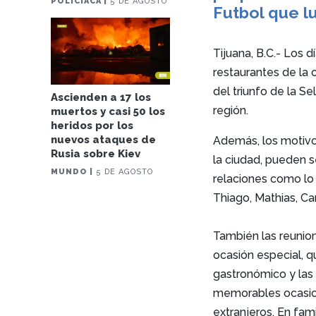
POLICIACA |
5 DE AGOSTO
Futbol que l
Tijuana, B.C.- Los 
restaurantes de la
del triunfo de la S
Ascienden a 17 los
región.
muertos y casi 50 los
heridos por los
nuevos ataques de
Además, los motivo
Rusia sobre Kiev
la ciudad, pueden s
MUNDO |
5 DE AGOSTO
relaciones como lo
Thiago, Mathias, Car
También las reunio
ocasión especial, 
gastronómico y las
memorables ocasion
extranjeros. En fa