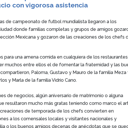
ucio con vigorosa asistencia
días de campeonato de futbol mundialista llegaron a los
 ciudad donde familias completas y grupos de amigos gozar
elección Mexicana y gozaron de las creaciones de los chefs d
s para una amena comida en cualquiera de los restaurantes
er muchos entre ellos el de fomentar la fraternidad y las b
 compartieron, Paloma, Gustavo y Mauro de la familia Meza 
los y Marla de la familia Vidrio Cano.
nes de negocios, algún aniversario de matrimonio o alguna
que resultaron mucho más gratas teniendo como marco el ar
 creaciones de temporada de los chefs convierten en
es a los comensales locales y visitantes nacionales y
milia o los buenos amigos decenas de anécdotas que se que