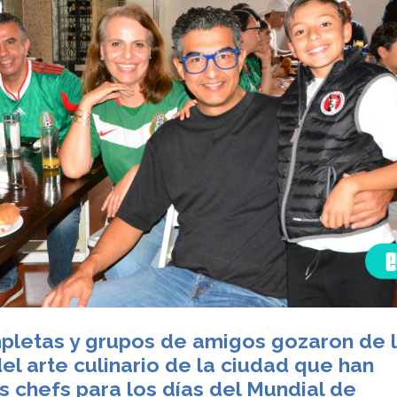
pletas y grupos de amigos gozaron de 
el arte culinario de la ciudad que han
s chefs para los días del Mundial de