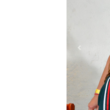
Previous
Estar informados no
compártelo en tus re