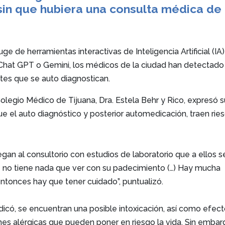
 sin que hubiera una consulta médica de
e de herramientas interactivas de Inteligencia Artificial (IA
Chat GPT o Gemini, los médicos de la ciudad han detectado
es que se auto diagnostican.
olegio Médico de Tijuana, Dra. Estela Behr y Rico, expresó s
e el auto diagnóstico y posterior automedicación, traen rie
egan al consultorio con estudios de laboratorio que a ellos s
ue no tiene nada que ver con su padecimiento (…) Hay mucha
entonces hay que tener cuidado”, puntualizó.
indicó, se encuentran una posible intoxicación, así como efec
es alérgicas que pueden poner en riesgo la vida. Sin embar