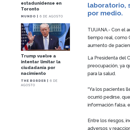
estadunidense en
laboratorio,
Toronto
por medio.
MUNDO |
6 DE AGOSTO
TIJUANA.- Con el aug
tiempo real, como 
aumento de pacient
Trump vuelve a
La Presidenta del C
intentar limitar la
preocupación, ya qu
ciudadanía por
para la salud.
nacimiento
THE BORDER |
6 DE
AGOSTO
“Ya los pacientes ll
ocurrió pedirse, q
información falsa, 
Entre los riesgos, 
adversos y reaccion