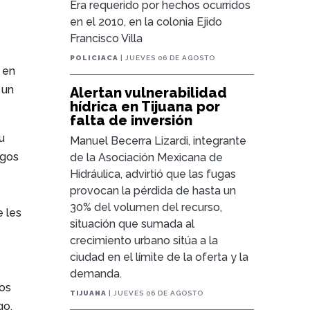
Era requerido por hechos ocurridos
en el 2010, en la colonia Ejido
Francisco Villa
POLICIACA
| JUEVES 06 DE AGOSTO
) en
 un
Alertan vulnerabilidad
hídrica en Tijuana por
falta de inversión
u
Manuel Becerra Lizardi, integrante
sgos
de la Asociación Mexicana de
Hidráulica, advirtió que las fugas
provocan la pérdida de hasta un
30% del volumen del recurso,
e les
situación que sumada al
crecimiento urbano sitúa a la
ciudad en el límite de la oferta y la
demanda.
tos
TIJUANA
| JUEVES 06 DE AGOSTO
go,