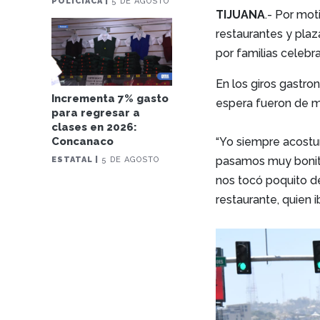
POLICIACA |
5 DE AGOSTO
TIJUANA
.- Por mo
restaurantes y pla
por familias celebr
En los giros gastro
Incrementa 7% gasto
espera fueron de 
para regresar a
clases en 2026:
“Yo siempre acostu
Concanaco
pasamos muy bonito,
ESTATAL |
5 DE AGOSTO
nos tocó poquito de
restaurante, quien