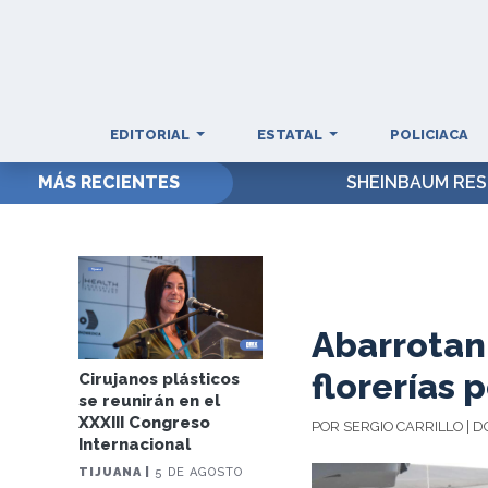
EDITORIAL
ESTATAL
POLICIACA
MÁS RECIENTES
SHEINBAUM RES
Abarrotan 
florerías 
Cirujanos plásticos
se reunirán en el
XXXIII Congreso
POR SERGIO CARRILLO | 
Internacional
TIJUANA |
5 DE AGOSTO