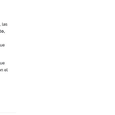
, las
to,
que
que
n el