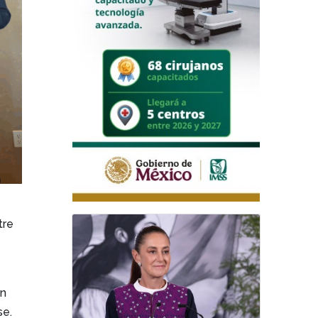
tre
en
se.