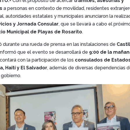
ITO.-
Con el propósito de acercar
trámites, asesorías y
os
a personas en contexto de movilidad, residentes extranjer
l, autoridades estatales y municipales anunciaron la realiza
vicios y Jornada Consular
, que se llevará a cabo el próxi
cio Municipal de Playas de Rosarito
.
zó durante una rueda de prensa en las instalaciones de
Casti
informó que el evento se desarrollará de
9:00 de la mañan
contará con la participación de los
consulados de Estado
, Haití y El Salvador
, además de diversas dependencias 
 gobierno.