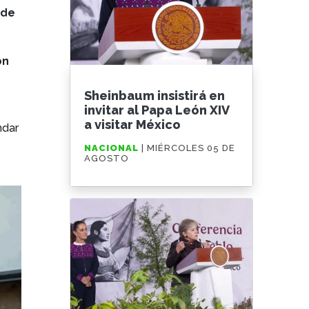
 de
ón
Sheinbaum insistirá en
invitar al Papa León XIV
a visitar México
ndar
NACIONAL
| MIÉRCOLES 05 DE
AGOSTO