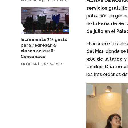
PLAYAS DE ROSAR
POLICIACA |
5 DE AGOSTO
servicios gratuit
población en genera
de la
Feria de Ser
de julio
en el
Pala
Incrementa 7% gasto
El anuncio se reali
para regresar a
clases en 2026:
del Mar
, donde se 
Concanaco
3:00 de la tarde
y 
ESTATAL |
5 DE AGOSTO
Unidos, Guatemala
los tres órdenes de