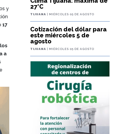
Clima Tijuana: máxima de
27°C
os y
TIJUANA
| MIÉRCOLES 05 DE AGOSTO
ción
mo
17
Cotización del dólar para
este miércoles 5 de
agosto
llos
TIJUANA
| MIÉRCOLES 05 DE AGOSTO
a a
s
de