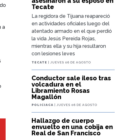
asesinaron a su esposo en
ado
Tecate
La regidora de Tijuana reapareció
en actividades oficiales luego del
n a
atentado armado en el que perdió
la vida Jesús Pereida Rojas,
mientras ella y su hija resultaron
con lesiones leves
s
TECATE
| JUEVES 06 DE AGOSTO
Conductor sale ileso tras
volcadura en el
o
Libramiento Rosas
Magallón
POLICIACA
| JUEVES 06 DE AGOSTO
Hallazgo de cuerpo
envuelto en una cobija en
Real de San Francisco