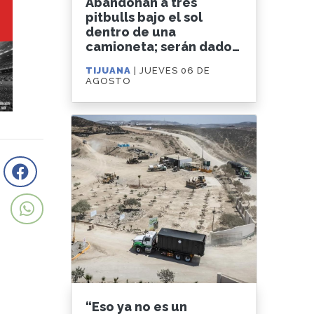
Abandonan a tres
pitbulls bajo el sol
dentro de una
camioneta; serán dados
en adopción
TIJUANA
| JUEVES 06 DE
AGOSTO
“Eso ya no es un