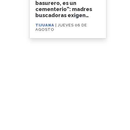
basurero, es un
cementerio”: madres
buscadoras exigen
clausurar el relleno
TIJUANA
| JUEVES 06 DE
sanitario de GEN
AGOSTO