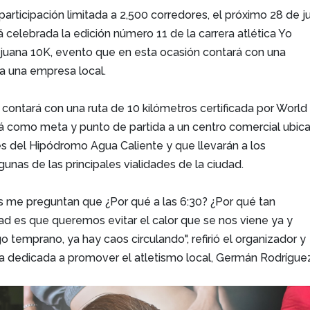
rticipación limitada a 2,500 corredores, el próximo 28 de j
á celebrada la edición número 11 de la carrera atlética Yo
ijuana 10K, evento que en esta ocasión contará con una
a una empresa local.
contará con una ruta de 10 kilómetros certificada por World
rá como meta y punto de partida a un centro comercial ubic
es del Hipódromo Agua Caliente y que llevarán a los
gunas de las principales vialidades de la ciudad.
s me preguntan que ¿Por qué a las 6:30? ¿Por qué tan
d es que queremos evitar el calor que se nos viene ya y
temprano, ya hay caos circulando", refirió el organizador y
na dedicada a promover el atletismo local, Germán Rodrígue