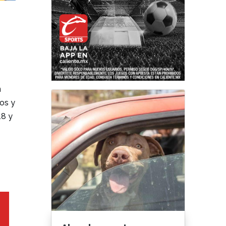
n
os y
18 y