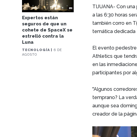
TIJUANA- Con una pa
a las 6:30 horas ser
Expertos están
también corro en T
seguros de que un
cohete de SpaceX se
temática dedicada 
estrelló contra la
Luna
El evento pedestre 
TECNOLOGÍA |
6 DE
AGOSTO
Athletics que tend
en las inmediacion
participantes por al
"Algunos corredore
temprano? La verda
aunque sea domingo 
creador de la pági