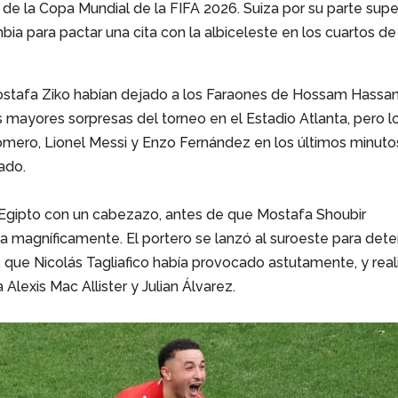
l de la Copa Mundial de la FIFA 2026. Suiza por su parte sup
ia para pactar una cita con la albiceleste en los cuartos de
ostafa Ziko habían dejado a los Faraones de Hossam Hassan
 mayores sorpresas del torneo en el Estadio Atlanta, pero l
Romero, Lionel Messi y Enzo Fernández en los últimos minuto
ado.
 Egipto con un cabezazo, antes de que Mostafa Shoubir
ja magníficamente. El portero se lanzó al suroeste para det
, que Nicolás Tagliafico había provocado astutamente, y real
Alexis Mac Allister y Julian Álvarez.