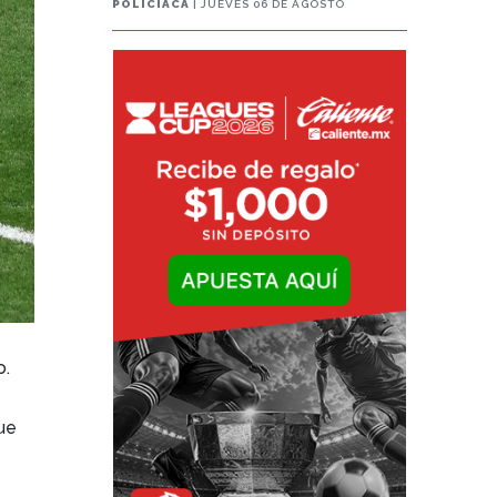
POLICIACA
| JUEVES 06 DE AGOSTO
o.
fue