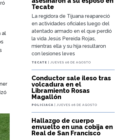
asesinaron a su esposo en
eró
Tecate
La regidora de Tijuana reapareció
en actividades oficiales luego del
atentado armado en el que perdió
 al
la vida Jesús Pereida Rojas,
os
mientras ella y su hija resultaron
s
con lesiones leves
TECATE
| JUEVES 06 DE AGOSTO
Conductor sale ileso tras
volcadura en el
ener
Libramiento Rosas
izó
Magallón
POLICIACA
| JUEVES 06 DE AGOSTO
Hallazgo de cuerpo
envuelto en una cobija en
Real de San Francisco