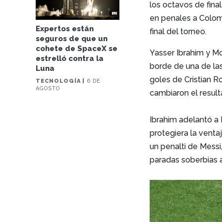
los octavos de fina
en penales a Colomb
Expertos están
final del torneo.
seguros de que un
cohete de SpaceX se
Yasser Ibrahim y M
estrelló contra la
borde de una de las
Luna
goles de Cristian 
TECNOLOGÍA |
6 DE
AGOSTO
cambiaron el result
Ibrahim adelantó a
protegiera la venta
un penalti de Messi
paradas soberbias a 