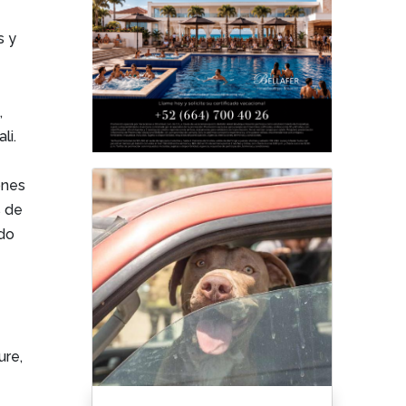
s y
,
li.
ones
s de
ado
ure,