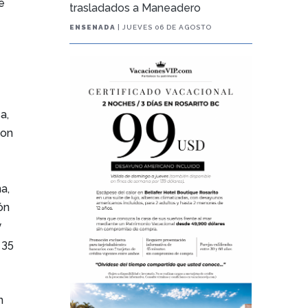
e
trasladados a Maneadero
ENSENADA
| JUEVES 06 DE AGOSTO
a,
con
a,
ón
y
 35
n