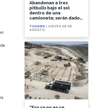
Abandonan a tres
pitbulls bajo el sol
dentro de una
camioneta; serán dados
en adopción
TIJUANA
| JUEVES 06 DE
AGOSTO
on
 de
a
os
“Eso ya no es un