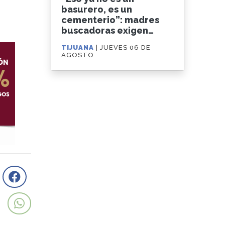
basurero, es un
cementerio”: madres
buscadoras exigen
clausurar el relleno
TIJUANA
| JUEVES 06 DE
sanitario de GEN
AGOSTO