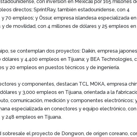
estadounidense, con inversión en Mexicali por 165 millones d
pleos directos; SprintRay, también estadounidense, con 4
s y 70 empleos; y Össur, empresa islandesa especializada en
 y de movilidad, con 4 millones de dólares y 25 empleos en
uipo, se contemplan dos proyectos: Daikin, empresa japones
e dólares y 4,400 empleos en Tijuana; y BEA Technologies, 
es y 20 empleos en puestos técnicos y de ingeniería.
onectores y componentes, destacan TCL MOKA, empresa chin
dólares y 3,000 empleos en Tijuana, orientada a la fabricaci
to, comunicación, medición y componentes electrónicos; 
na especializada en conectores y equipo electrónico, con
s y 248 empleos en Tijuana.
d sobresale el proyecto de Dongwon, de origen coreano, co