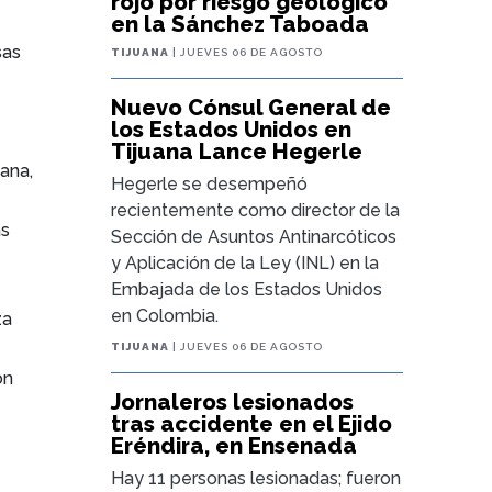
rojo por riesgo geológico
en la Sánchez Taboada
sas
TIJUANA
| JUEVES 06 DE AGOSTO
Nuevo Cónsul General de
los Estados Unidos en
Tijuana Lance Hegerle
uana,
Hegerle se desempeñó
recientemente como director de la
as
Sección de Asuntos Antinarcóticos
y Aplicación de la Ley (INL) en la
Embajada de los Estados Unidos
en Colombia.
za
TIJUANA
| JUEVES 06 DE AGOSTO
ón
Jornaleros lesionados
tras accidente en el Ejido
Eréndira, en Ensenada
Hay 11 personas lesionadas; fueron