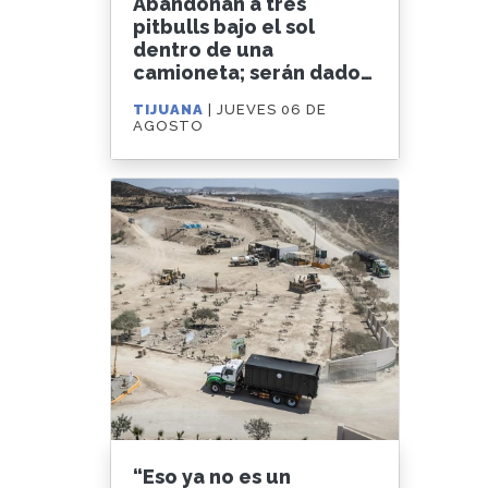
Abandonan a tres
pitbulls bajo el sol
dentro de una
camioneta; serán dados
en adopción
TIJUANA
| JUEVES 06 DE
AGOSTO
“Eso ya no es un