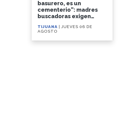
basurero, es un
cementerio”: madres
buscadoras exigen
clausurar el relleno
TIJUANA
| JUEVES 06 DE
sanitario de GEN
AGOSTO