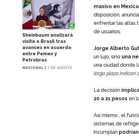
masivo en Mexica
disposición, anunci
enfrentar las altas
de usuarios.
Sheinbaum analizará
visita a Brasil tras
avances en acuerdo
Jorge Alberto Gu
entre Pemex y
un lujo, sino
una ne
Petrobras
una ciudad donde l
NACIONAL |
7 DE AGOSTO
largo plazo indican 
La decisión
implica
20 a 21 pesos
en l
Así mismo , el func
sistemas de refrige
incumplan
podrían