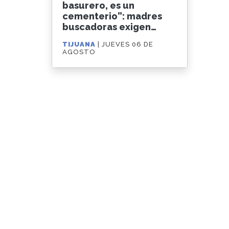
basurero, es un
cementerio”: madres
buscadoras exigen
clausurar el relleno
TIJUANA
| JUEVES 06 DE
sanitario de GEN
AGOSTO