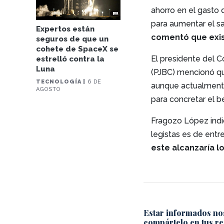
ahorro en el gasto
para aumentar el sa
Expertos están
comentó que exist
seguros de que un
cohete de SpaceX se
El presidente del C
estrelló contra la
Luna
(PJBC) mencionó 
TECNOLOGÍA |
6 DE
aunque actualment
AGOSTO
para concretar el be
Fragozo López indi
legistas es de entr
este alcanzaría l
Estar informados no
compártelo en tus re