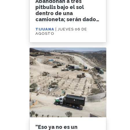
Abandonan a tres
pitbulls bajo el sol
dentro de una
camioneta; serán dados
en adopción
TIJUANA
| JUEVES 06 DE
AGOSTO
“Eso ya no es un