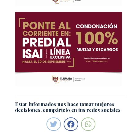
Estar informados nos hace tomar mejores
decisiones, compártelo en tus redes sociales