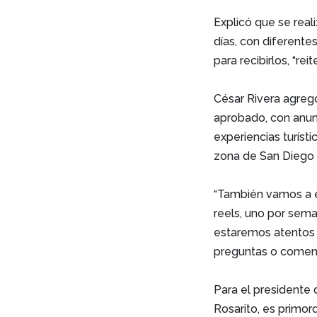
Explicó que se real
días, con diferent
para recibirlos, “rei
César Rivera agreg
aprobado, con anunc
experiencias turísti
zona de San Diego 
“También vamos a e
reels, uno por seman
estaremos atentos 
preguntas o comenta
Para el presidente
Rosarito, es primor