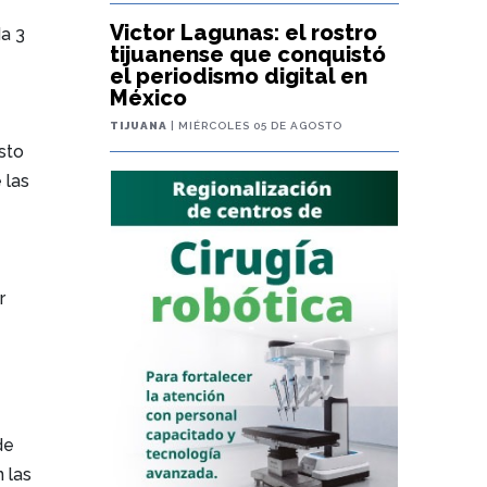
Victor Lagunas: el rostro
da 3
tijuanense que conquistó
el periodismo digital en
México
TIJUANA
| MIÉRCOLES 05 DE AGOSTO
sto
 las
a
r
de
 las