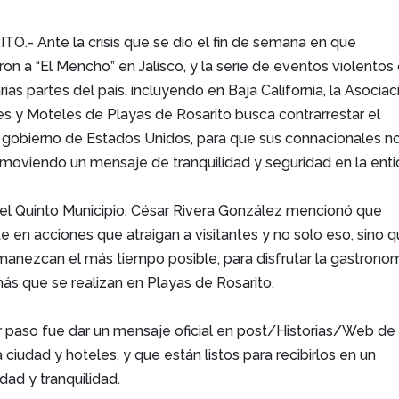
.- Ante la crisis que se dio el fin de semana en que
ron a “El Mencho” en Jalisco, y la serie de eventos violentos
rias partes del país, incluyendo en Baja California, la Asociac
s y Moteles de Playas de Rosarito busca contrarrestar el
l gobierno de Estados Unidos, para que sus connacionales n
promoviendo un mensaje de tranquilidad y seguridad en la enti
n el Quinto Municipio, César Rivera González mencionó que
 en acciones que atraigan a visitantes y no solo eso, sino 
anezcan el más tiempo posible, para disfrutar la gastronom
ás que se realizan en Playas de Rosarito.
er paso fue dar un mensaje oficial en post/Historias/Web de
 ciudad y hoteles, y que están listos para recibirlos en un
ad y tranquilidad.