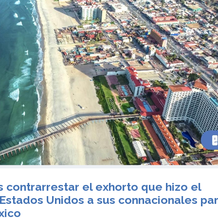
s contrarrestar el exhorto que hizo el
Estados Unidos a sus connacionales pa
xico