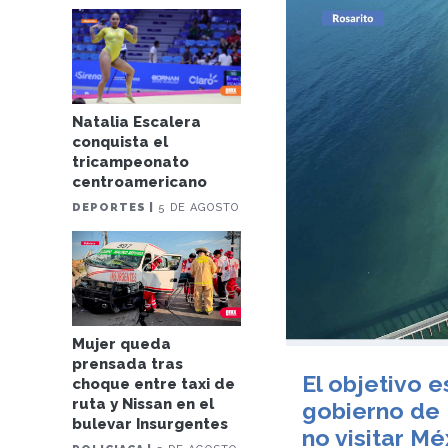
Natalia Escalera
conquista el
tricampeonato
centroamericano
DEPORTES |
5 DE AGOSTO
Mujer queda
prensada tras
El objetivo e
choque entre taxi de
ruta y Nissan en el
gobierno de 
bulevar Insurgentes
no visitar Mé