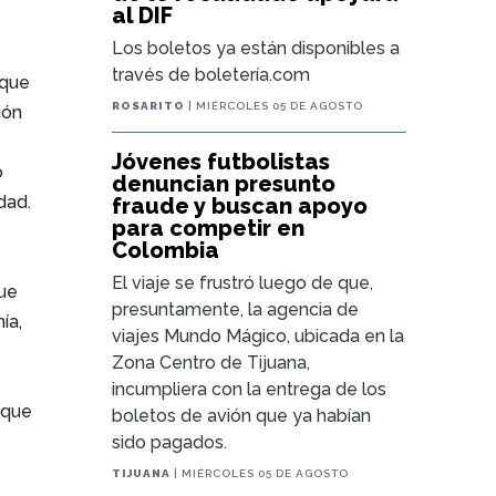
al DIF
Los boletos ya están disponibles a
través de boletería.com
 que
ROSARITO
| MIÉRCOLES 05 DE AGOSTO
ión
Jóvenes futbolistas
o
denuncian presunto
dad.
fraude y buscan apoyo
para competir en
Colombia
El viaje se frustró luego de que,
que
presuntamente, la agencia de
ía,
viajes Mundo Mágico, ubicada en la
Zona Centro de Tijuana,
incumpliera con la entrega de los
 que
boletos de avión que ya habían
sido pagados.
TIJUANA
| MIÉRCOLES 05 DE AGOSTO