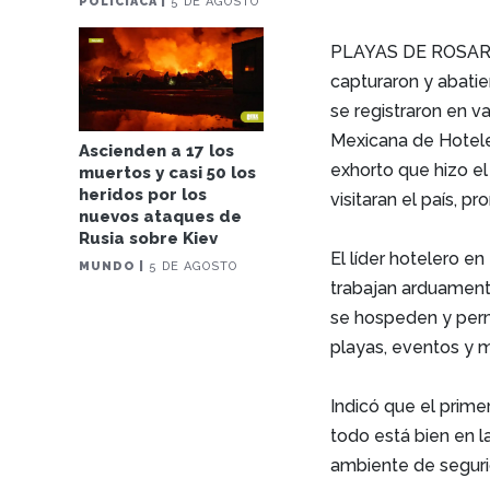
POLICIACA |
5 DE AGOSTO
PLAYAS DE ROSARITO
capturaron y abatie
se registraron en va
Mexicana de Hotele
Ascienden a 17 los
exhorto que hizo e
muertos y casi 50 los
heridos por los
visitaran el país, 
nuevos ataques de
Rusia sobre Kiev
El líder hotelero e
MUNDO |
5 DE AGOSTO
trabajan arduamente
se hospeden y perm
playas, eventos y m
Indicó que el prim
todo está bien en la
ambiente de segurid