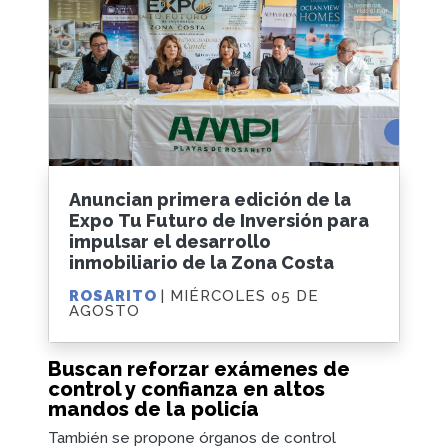
Anuncian primera edición de la
Expo Tu Futuro de Inversión para
impulsar el desarrollo
inmobiliario de la Zona Costa
ROSARITO
| MIÉRCOLES 05 DE
AGOSTO
Buscan reforzar exámenes de
control y confianza en altos
mandos de la policía
También se propone órganos de control
MEXICALI
| MIÉRCOLES 05 DE AGOSTO
Entre filas padres de familia
buscan espacio en preparatorias
El proceso en el CAST permitió a algunas