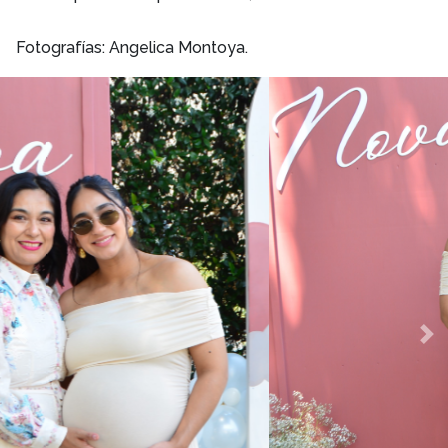
Fotografías: Angelica Montoya.
Previous
Ne