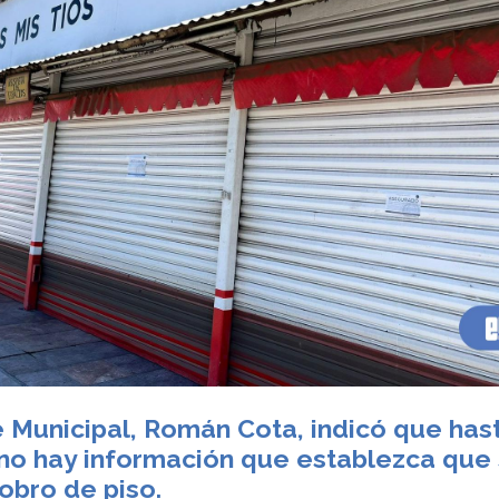
e Municipal, Román Cota, indicó que has
no hay información que establezca que
obro de piso.