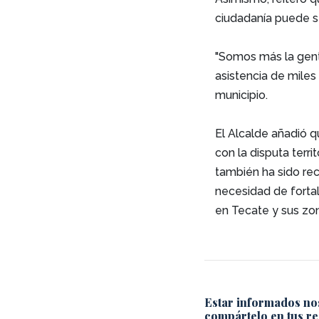
ciudadanía puede se
"Somos más la gente
asistencia de miles
municipio.
El Alcalde añadió q
con la disputa terri
también ha sido rec
necesidad de forta
en Tecate y sus zon
Estar informados no
compártelo en tus re