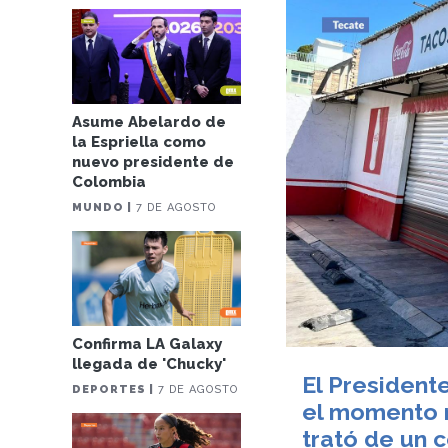
Asume Abelardo de
la Espriella como
nuevo presidente de
Colombia
MUNDO |
7 DE AGOSTO
Confirma LA Galaxy
llegada de 'Chucky'
El President
DEPORTES |
7 DE AGOSTO
el momento 
trató de un c