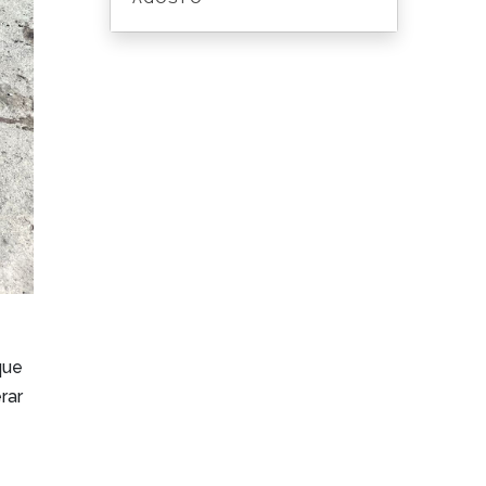
que
rar