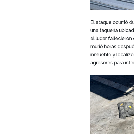
El ataque ocurrió d
una taquería ubicad
el lugar falleciero
murió horas después
inmueble y localizó
agresores para inte