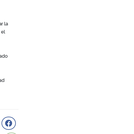
r la
 el
nado
ad