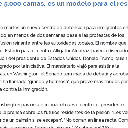
 5.000 camas, es un modelo para el res
te martes un nuevo centro de detención para inmigrantes en
ado en menos de dos semanas pese a las protestas de los
fusión reinante entre las autoridades locales. El nombre que
el Estado para el centro, Alligator Alcatraz, parecía diseñad
nción del presidente de Estados Unidos, Donald Trump, quien
ado por la iniciativa. El mandatario viajó para asistir a la
ras, en Washington, el Senado terminaba de debatir y aprob
 que ha llamado “grande y hermosa”, que prevé más fondos pa
a contra la inmigración.
ashington para inspeccionar el nuevo centro, el presidente
a prensa sobre los futuros residentes de la prisión: “Les 
 de un caimán si se escapan”. “No corran en línea recta. Cor
 movía la mano en forma de zigzag. “¿Y saben qué? Sus