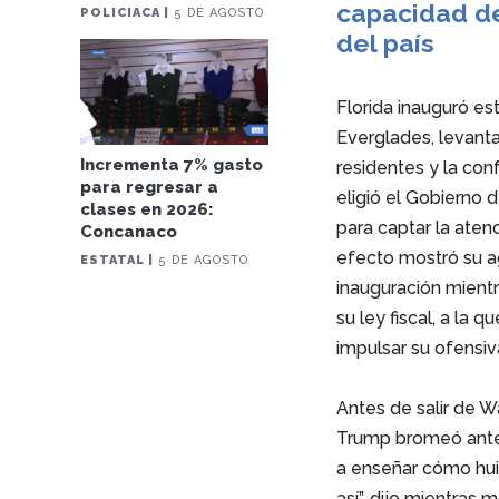
capacidad de
POLICIACA |
5 DE AGOSTO
del país
Florida inauguró es
Everglades, levant
Incrementa 7% gasto
residentes y la con
para regresar a
eligió el Gobierno d
clases en 2026:
para captar la ate
Concanaco
efecto mostró su agr
ESTATAL |
5 DE AGOSTO
inauguración mient
su ley fiscal, a la
impulsar su ofensiv
Antes de salir de W
Trump bromeó ante l
a enseñar cómo huir
así”, dijo mientras