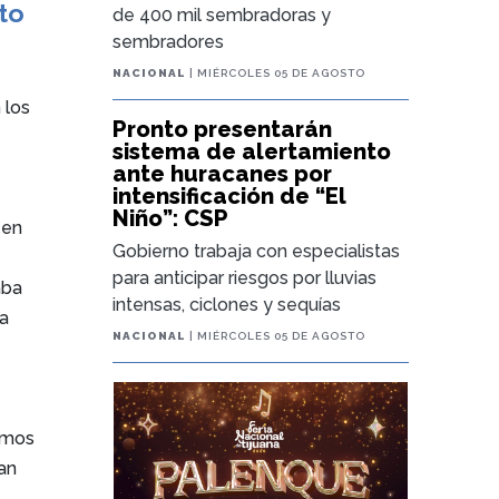
to
de 400 mil sembradoras y
sembradores
NACIONAL
| MIÉRCOLES 05 DE AGOSTO
 los
Pronto presentarán
sistema de alertamiento
ante huracanes por
intensificación de “El
o
Niño”: CSP
 en
Gobierno trabaja con especialistas
para anticipar riesgos por lluvias
aba
intensas, ciclones y sequías
ra
NACIONAL
| MIÉRCOLES 05 DE AGOSTO
vamos
ran