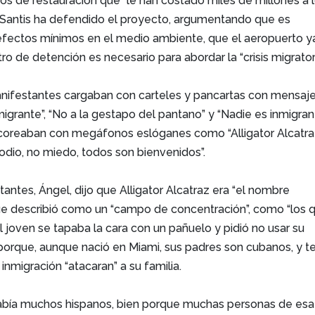
s de restauración que “le han costado miles de millones a 
eSantis ha defendido el proyecto, argumentando que es
efectos mínimos en el medio ambiente, que el aeropuerto y
tro de detención es necesario para abordar la “crisis migratori
anifestantes cargaban con carteles y pancartas con mensaj
igrante”, “No a la gestapo del pantano” y “Nadie es inmigra
y coreaban con megáfonos eslóganes como “Alligator Alcatra
odio, no miedo, todos son bienvenidos”.
antes, Ángel, dijo que Alligator Alcatraz era “el nombre
que describió como un “campo de concentración”, como “los 
 El joven se tapaba la cara con un pañuelo y pidió no usar su
rque, aunque nació en Miami, sus padres son cubanos, y t
inmigración “atacaran” a su familia.
había muchos hispanos, bien porque muchas personas de esa