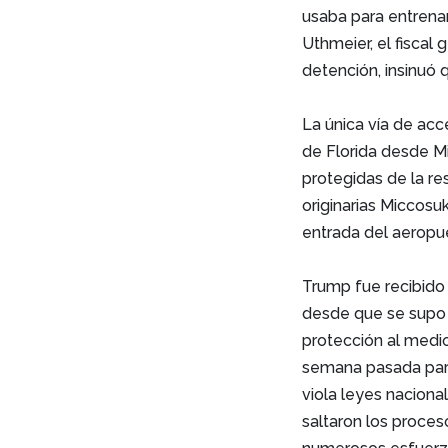
usaba para entrena
Uthmeier, el fiscal
detención, insinuó q
La única vía de acce
de Florida desde Mi
protegidas de la re
originarias Miccosu
entrada del aeropuer
Trump fue recibido
desde que se supo q
protección al medi
semana pasada para
viola leyes naciona
saltaron los proces