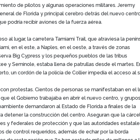
miento de pilotos y algunas operaciones militares. Jeremy
 general de Florida y principal cerebro detrás del nuevo centr
ue podría recibir aviones de la fuerza aérea.
so al lugar, la carretera Tamiami Trail, que atraviesa la penín
ami, en el este, a Naples, en el oeste, a través de zonas
serva Big Cypress y los pequeños pueblos de las tribus
kee y Seminole, estaba llena de patrullas desde el martes. E
to, un cordón de la policía de Collier impedía el acceso al si
 con protestas. Cientos de personas se manifestaban en el l
ue el Gobierno trabajaba en abrir el nuevo centro, y grupo
oambiente demandaron al Estado de Florida a finales de la
 detener la construcción del centro. Aseguran que la cárce
les y federales de protección y que las autoridades estatale
os de control requeridos, además de echar por la borda