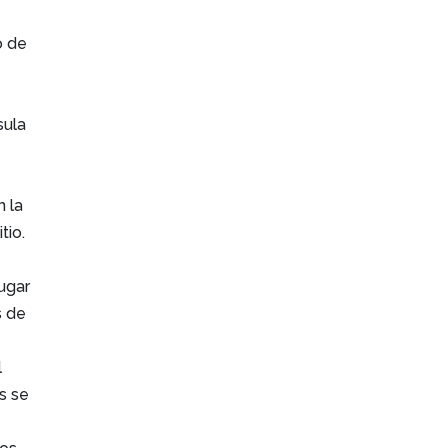
o de
sula
n la
tio.
ugar
s de
l
s se