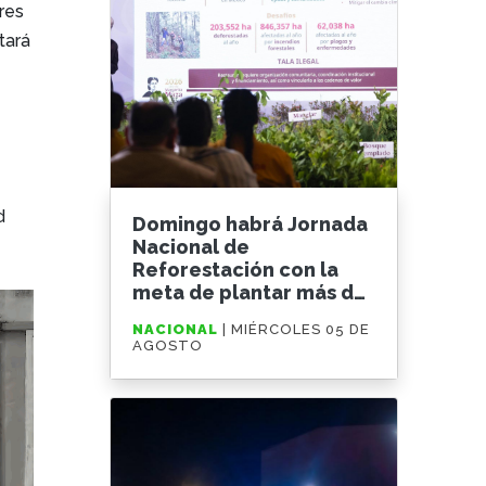
res
tará
d
Domingo habrá Jornada
Nacional de
Reforestación con la
meta de plantar más de
6.6 millones de árboles
NACIONAL
| MIÉRCOLES 05 DE
y plantas
AGOSTO