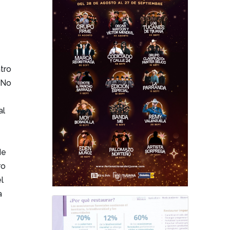
tro
“No
al
de
ro
el
a