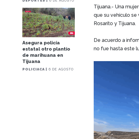
DEPORTES |
6 DE AGOSTO
Tijuana.- Una muje
que su vehículo se 
Rosarito y Tijuana.
De acuerdo a inform
Asegura policía
no fue hasta este 
estatal otro plantío
de marihuana en
Tijuana
POLICIACA |
6 DE AGOSTO