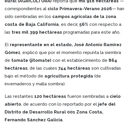
Rural (AGRICULTURA)
reporta que
mil 918 hectáreas
—
correspondientes al
ciclo Primavera-Verano 2026
— han
sido sembradas en los
campos agrícolas de la zona
costa de Baja California
, es decir,
56%
con respecto a
las
tres mil 399 hectáreas
programadas para este año.
El
representante en el estado, José Antonio Ramírez
Gómez
, explicó que por el momento repunta la siembra
de
tomate (jitomate)
con el establecimiento de
864
hectáreas
, de las cuales
744 hectáreas
son cultivadas
bajo el método de
agricultura protegida
(de
invernaderos y malla sombra).
Las restantes
120 hectáreas
fueron sembradas a
cielo
abierto
, de acuerdo con lo reportado por el
jefe del
Distrito de Desarrollo Rural 001 Zona Costa,
Fernando Sánchez Galicia
.