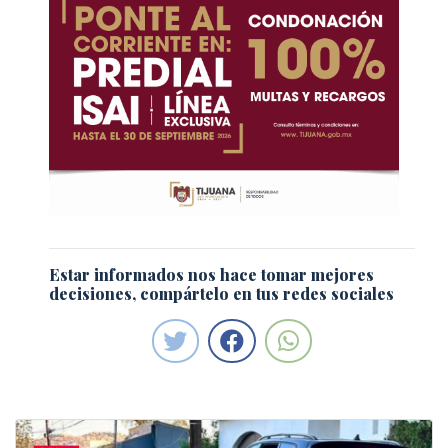
Estar informados nos hace tomar mejores
decisiones, compártelo en tus redes sociales