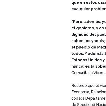
que en estos caso
cualquier proble
“Pero, además, y
el gobierno, y e
dignidad del pueb
saben los yaquis; 
el pueblo de Méxi
todos. Y además 
Estados Unidos y 
nunca: es la sobe
Comunitario Vícam 
Recordó que el vier
Economía, Relacione
con los Departamen
de Seguridad Nacio