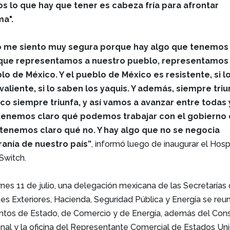
s lo que hay que tener es cabeza fría para afrontar
ma".
o me siento muy segura porque hay algo que tenemos
s que representamos a nuestro pueblo, representamos 
lo de México. Y el pueblo de México es resistente, si l
valiente, si lo saben los yaquis. Y además, siempre triu
co siempre triunfa, y así vamos a avanzar entre todas 
tenemos claro qué podemos trabajar con el gobierno
tenemos claro qué no. Y hay algo que no se negocia
ranía de nuestro país”
, informó luego de inaugurar el Hosp
Switch.
nes 11 de julio, una delegación mexicana de las Secretarías
s Exteriores, Hacienda, Seguridad Pública y Energía se reu
tos de Estado, de Comercio y de Energía, además del Con
nal y la oficina del Representante Comercial de Estados Un