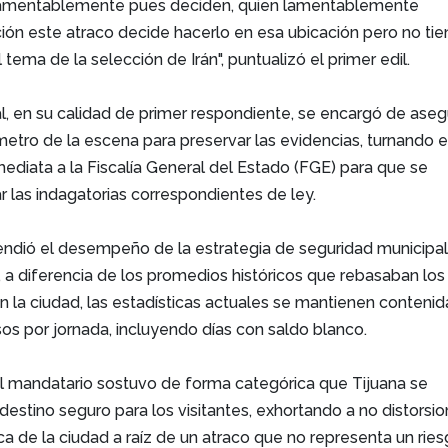
 lamentablemente pues deciden, quien lamentablemente
ión este atraco decide hacerlo en esa ubicación pero no ti
tema de la selección de Irán", puntualizó el primer edil.
l, en su calidad de primer respondiente, se encargó de aseg
metro de la escena para preservar las evidencias, turnando e
diata a la Fiscalía General del Estado (FGE) para que se
r las indagatorias correspondientes de ley.
ndió el desempeño de la estrategia de seguridad municipa
a diferencia de los promedios históricos que rebasaban los
en la ciudad, las estadísticas actuales se mantienen contenid
sos por jornada, incluyendo días con saldo blanco.
el mandatario sostuvo de forma categórica que Tijuana se
stino seguro para los visitantes, exhortando a no distorsio
ca de la ciudad a raíz de un atraco que no representa un rie