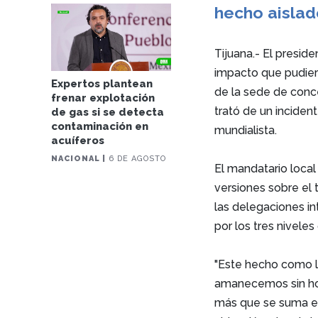
hecho aislad
Tijuana.- El presid
impacto que pudiera
Expertos plantean
de la sede de conc
frenar explotación
trató de un incident
de gas si se detecta
contaminación en
mundialista.
acuíferos
NACIONAL |
6 DE AGOSTO
El mandatario local
versiones sobre el 
las delegaciones i
por los tres nivele
"Este hecho como l
amanecemos sin hom
más que se suma el