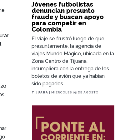
Jóvenes futbolistas
denuncian presunto
ene
fraude y buscan apoyo
para competir en
Colombia
urar
El viaje se frustró luego de que,
l
presuntamente, la agencia de
viajes Mundo Mágico, ubicada en la
Zona Centro de Tijuana,
incumpliera con la entrega de los
boletos de avión que ya habían
l
sido pagados.
 20
TIJUANA
| MIÉRCOLES 05 DE AGOSTO
as
nar
sgo