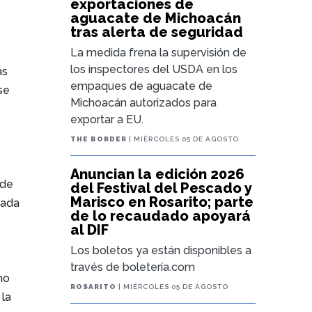
exportaciones de
aguacate de Michoacán
tras alerta de seguridad
La medida frena la supervisión de
los inspectores del USDA en los
as
empaques de aguacate de
se
Michoacán autorizados para
exportar a EU.
THE BORDER
| MIÉRCOLES 05 DE AGOSTO
Anuncian la edición 2026
 de
del Festival del Pescado y
Marisco en Rosarito; parte
zada
de lo recaudado apoyará
al DIF
Los boletos ya están disponibles a
través de boletería.com
ho
ROSARITO
| MIÉRCOLES 05 DE AGOSTO
 la