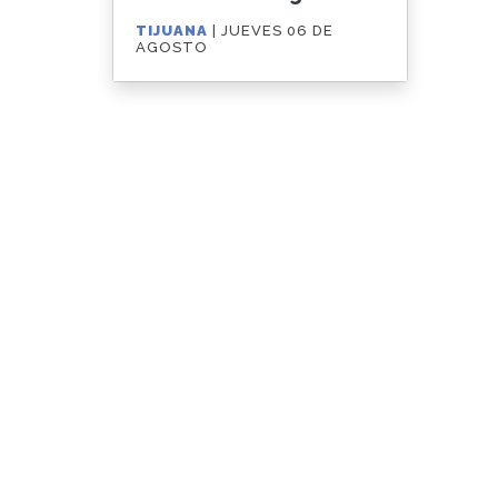
clausurar el relleno
TIJUANA
| JUEVES 06 DE
sanitario de GEN
AGOSTO