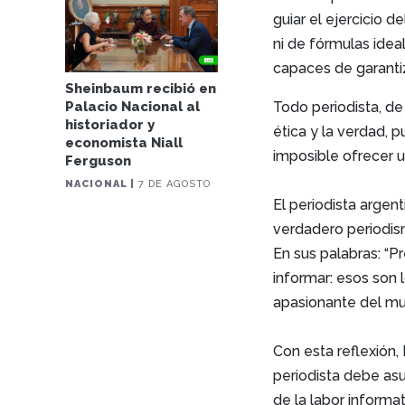
guiar el ejercicio 
ni de fórmulas ideal
capaces de garantiz
Sheinbaum recibió en
Todo periodista, d
Palacio Nacional al
historiador y
ética y la verdad, 
economista Niall
imposible ofrecer u
Ferguson
NACIONAL |
7 DE AGOSTO
El periodista argen
verdadero periodis
En sus palabras: “P
informar: esos son 
apasionante del mu
Con esta reflexión,
periodista debe asu
de la labor informat