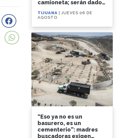
camioneta; serán dados
en adopción
TIJUANA
| JUEVES 06 DE
AGOSTO
“Eso ya no es un
basurero, es un
cementerio”: madres
buscadoras exigen