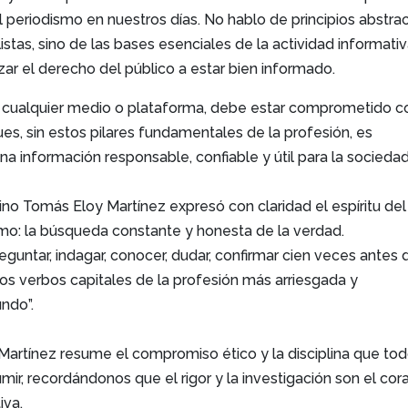
del periodismo en nuestros días. No hablo de principios abstra
istas, sino de las bases esenciales de la actividad informativ
ar el derecho del público a estar bien informado.
e cualquier medio o plataforma, debe estar comprometido co
pues, sin estos pilares fundamentales de la profesión, es
na información responsable, confiable y útil para la sociedad
tino Tomás Eloy Martínez expresó con claridad el espíritu del
mo: la búsqueda constante y honesta de la verdad.
reguntar, indagar, conocer, dudar, confirmar cien veces antes 
los verbos capitales de la profesión más arriesgada y
ndo”.
 Martínez resume el compromiso ético y la disciplina que to
mir, recordándonos que el rigor y la investigación son el co
iva.