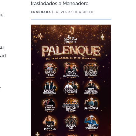
trasladados a Maneadero
ENSENADA
| JUEVES 06 DE AGOSTO
e,
su
dad
r
,