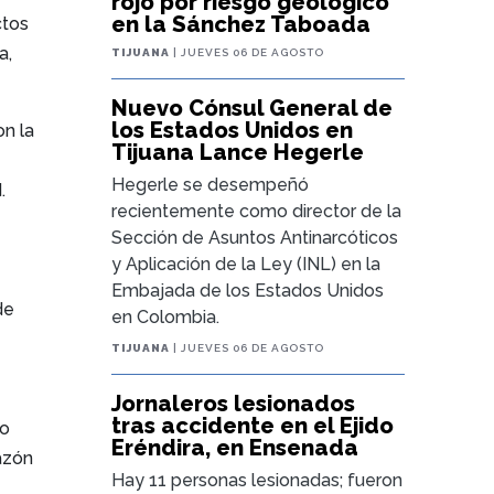
rojo por riesgo geológico
en la Sánchez Taboada
ctos
a,
TIJUANA
| JUEVES 06 DE AGOSTO
Nuevo Cónsul General de
los Estados Unidos en
n la
Tijuana Lance Hegerle
Hegerle se desempeñó
.
recientemente como director de la
Sección de Asuntos Antinarcóticos
y Aplicación de la Ley (INL) en la
Embajada de los Estados Unidos
de
en Colombia.
TIJUANA
| JUEVES 06 DE AGOSTO
Jornaleros lesionados
tras accidente en el Ejido
do
Eréndira, en Ensenada
razón
Hay 11 personas lesionadas; fueron