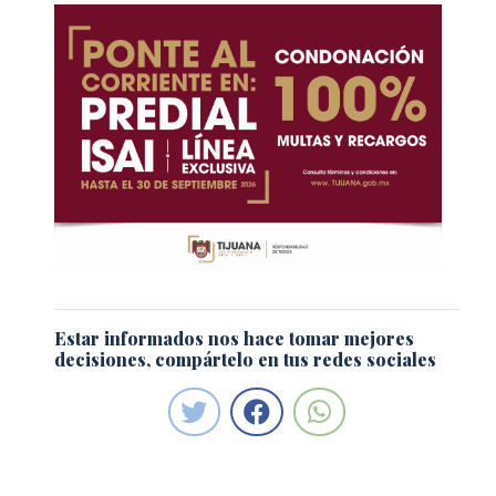
Estar informados nos hace tomar mejores
decisiones, compártelo en tus redes sociales