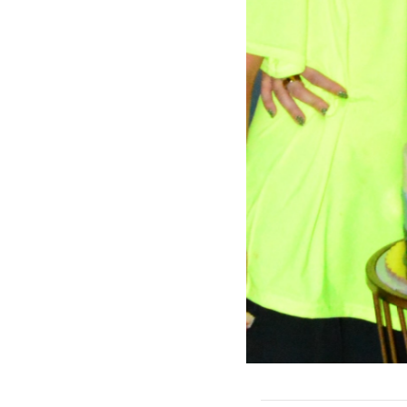
Estar informados no
compártelo en tus re