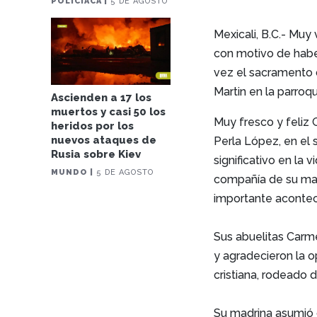
POLICIACA |
5 DE AGOSTO
Mexicali, B.C.- Muy
con motivo de habe
vez el sacramento d
Martin en la parroqu
Ascienden a 17 los
muertos y casi 50 los
Muy fresco y feliz
heridos por los
nuevos ataques de
Perla López, en el 
Rusia sobre Kiev
significativo en la 
MUNDO |
5 DE AGOSTO
compañía de su mad
importante acontec
Sus abuelitas Carme
y agradecieron la 
cristiana, rodeado 
Su madrina asumió 