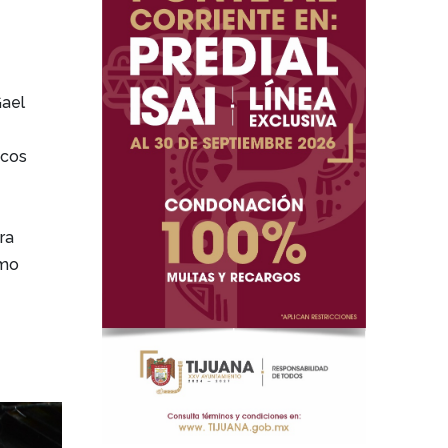
Gael
scos
ra
omo