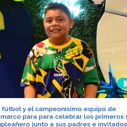
 fútbol y el campeonísimo equipo de
l marco para para celebrar los primeros 
pleañero junto a sus padres e invitado