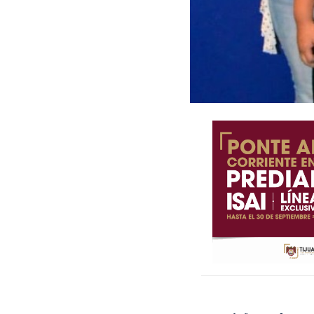
Estar informados no
compártelo en tus re