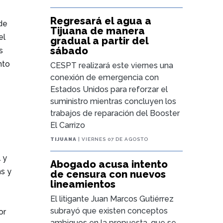
Regresará el agua a
 de
Tijuana de manera
el
gradual a partir del
sábado
s
nto
CESPT realizará este viernes una
conexión de emergencia con
Estados Unidos para reforzar el
suministro mientras concluyen los
trabajos de reparación del Booster
El Carrizo
TIJUANA
| VIERNES 07 DE AGOSTO
 y
Abogado acusa intento
as y
de censura con nuevos
lineamientos
El litigante Juan Marcos Gutiérrez
subrayó que existen conceptos
or
ambiguos en la propuesta, que se