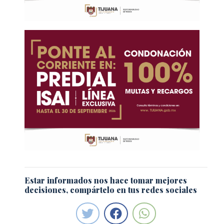
Estar informados nos hace tomar mejores
decisiones, compártelo en tus redes sociales